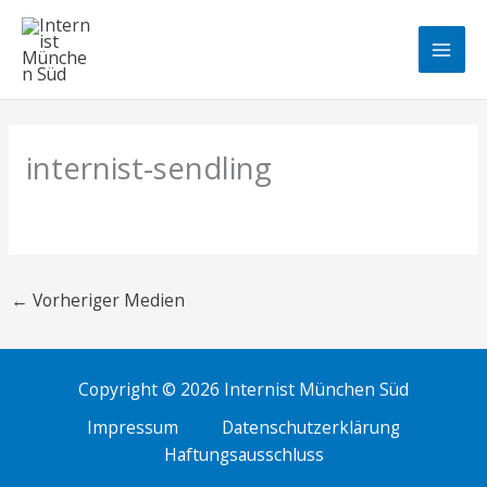
Zum
Inhalt
Mai
springen
Men
internist-sendling
←
Vorheriger Medien
Copyright © 2026 Internist München Süd
Impressum
Datenschutzerklärung
Haftungsausschluss