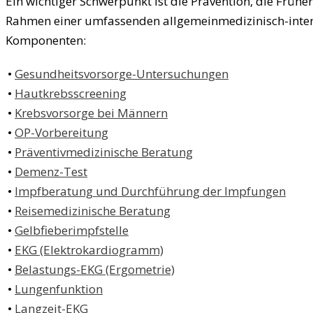
Ein wichtiger Schwerpunkt ist die Prävention, die Frü
Rahmen einer umfassenden allgemeinmedizinisch-inter
Komponenten:
•
Gesundheitsvorsorge-Untersuchungen
•
Hautkrebsscreening
•
Krebsvorsorge bei Männern
•
OP-Vorbereitung
•
Präventivmedizinische Beratung
•
Demenz-Test
•
Impfberatung und Durchführung der Impfungen
•
Reisemedizinische Beratung
•
Gelbfieberimpfstelle
•
EKG (Elektrokardiogramm)
•
Belastungs-EKG (Ergometrie)
•
Lungenfunktion
•
Langzeit-EKG