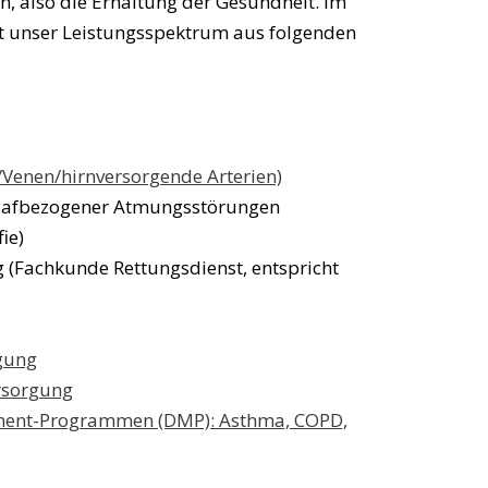
, also die Erhaltung der Gesundheit. Im
t unser Leistungsspektrum aus folgenden
n/Venen/hirnversorgende Arterien)
hlafbezogener Atmungsstörungen
fie)
 (Fachkunde Rettungsdienst, entspricht
gung
rsorgung
ent-Programmen (DMP): Asthma, COPD,