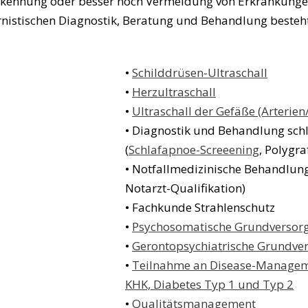
herkennung oder besser noch Vermeidung von Erkrankungen
nistischen Diagnostik, Beratung und Behandlung besteh
•
Schilddrüsen-Ultraschall
•
Herzultraschall
•
Ultraschall der Gefäße (Arterie
• Diagnostik und Behandlung sc
(
Schlafapnoe-Screeening
, Polygra
• Notfallmedizinische Behandlung
Notarzt-Qualifikation)
• Fachkunde Strahlenschutz
•
Psychosomatische Grundversor
•
Gerontopsychiatrische Grundve
•
Teilnahme an Disease-Managem
KHK, Diabetes Typ 1 und Typ 2
•
Qualitätsmanagement