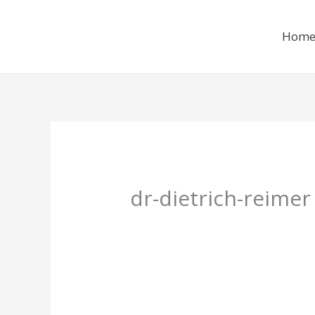
Zum
Inhalt
Hom
springen
dr-dietrich-reimer