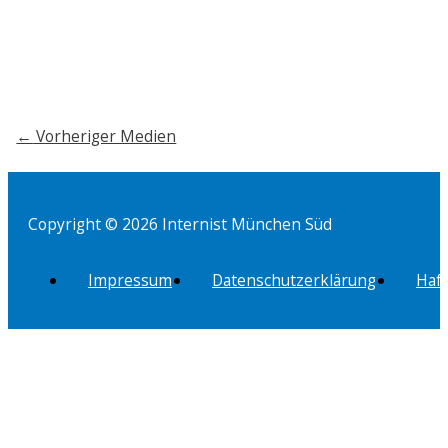
←
Vorheriger Medien
Copyright © 2026 Internist München Süd
Impressum
Datenschutzerklärung
Haf